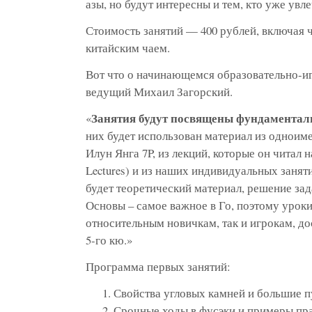
азы, но будут интересны и тем, кто уже увл
Стоимость занятий — 400 рублей, включая 
китайским чаем.
Вот что о начинающемся образовательно-иг
ведущий Михаил Загорский.
Занятия будут посвящены фундамента
«
них будет использован материал из одноим
Илун Янга 7P, из лекций, которые он читал 
Lectures) и из наших индивидуальных занят
будет теоретический материал, решение зад
Основы – самое важное в Го, поэтому уроки
относительным новичкам, так и игрокам, д
5-го кю.»
Программа первых занятий:
Свойства угловых камней и большие п
Срочные ходы в фусэки и примеры пр