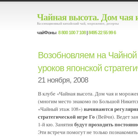
Чайная высота. Дом чая 
Коллекционный китайский чай, мороженое, десерты
чайФоны
8 800 100 7 108
|
8495 22 55 99 6
Возобновляем на Чайной
уроков японской стратеги
21 ноября, 2008
В клубе «Чайная высота. Дом чая и мороже
(многим место знакомо по Большой Никитск
начинаются регулярны
«Чайный этаж 108»)
стратегической игре Го
(Вейчи). Ведет за
будут проходить постоянно
1-й кю. Занятия
Эти встречи помогут не только познакомитьс