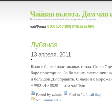
Чайная высота. Дом чая 
Коллекционный китайский чай, мороженое, десерты
чайФоны
8 800 100 7 108
|
8495 22 55 99 6
Лубяная
13 апреля, 2011
Было в баре 4 пластиковых стола. Стало 7 д
баре просторнее. За большим лиственичным
и большой ДР справить. С чаем и с мороже
+7903-010-8030 — это чайФон
Posted by admin
Filed in
Чайный бар
No Comments »