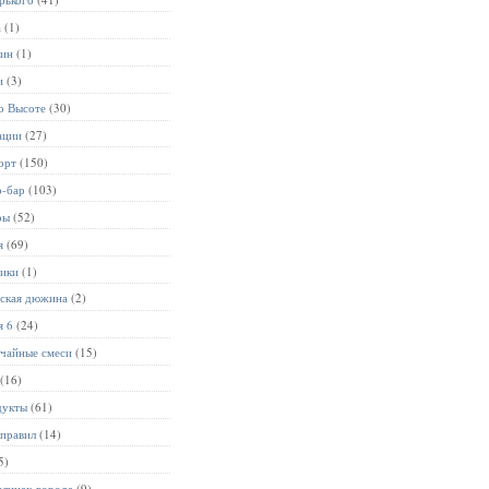
а
(1)
лин
(1)
и
(3)
о Высоте
(30)
ации
(27)
орт
(150)
р-бар
(103)
ры
(52)
я
(69)
ники
(1)
ьская дюжина
(2)
я 6
(24)
чайные смеси
(15)
(16)
дукты
(61)
 правил
(14)
5)
улицах города
(9)