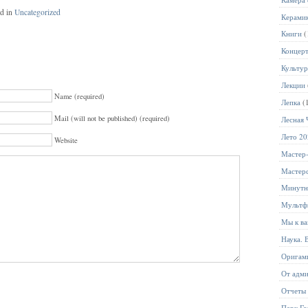
ed in
Uncategorized
Керами
Книги
(
Концер
Культур
Лекции
Name (required)
Лепка
(
Mail (will not be published) (required)
Лесная 
Лето 2
Website
Мастер
Мастер
Минутн
Мультф
Мы к ва
Наука. 
Оригам
От адм
Отчеты
Парк Го