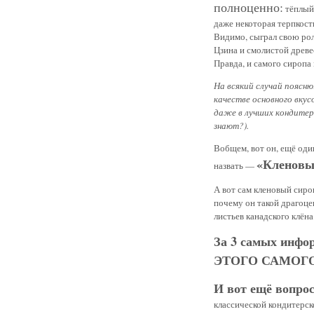
полноценно:
тёплый,
даже некоторая терпкост
Видимо, сыграл свою ро
Цзина и смолистой древе
Правда, и самого сиропа
На всякий случай поясню
качестве основного вкус
даже в лучших кондитерс
знают?).
Вобщем, вот он, ещё оди
«Кленовы
назвать —
А вот сам кленовый сироп
почему он такой драгоцен
листьев канадского клёна.
За 3 самых инф
ЭТОГО САМОГ
И вот ещё вопрос
классической кондитерско