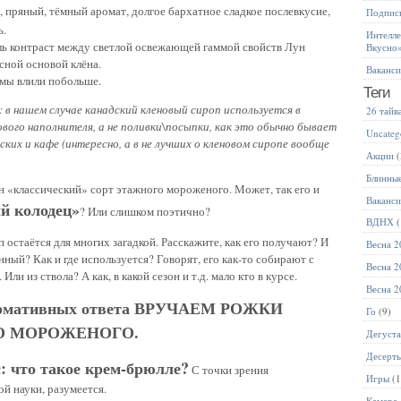
 пряный, тёмный аромат, долгое бархатное сладкое послевкусие,
Подписк
ь.
Интелле
ль контраст между светлой освежающей гаммой свойств Лун
Вкусно
сной основой клёна.
Ваканс
 мы влили побольше.
Теги
: в нашем случае канадский кленовый сироп используется в
26 тайв
ового наполнителя, а не поливки\посыпки, как это обычно бывает
Uncateg
ких и кафе (интересно, а в не лучших о кленовом сиропе вообще
Акции
(
Блинны
н «классический» сорт этажного мороженого. Может, так его и
Ваканс
й колодец»
? Или слишком поэтично?
ВДНХ
(
 остаётся для многих загадкой. Расскажите, как его получают? И
Весна 2
ный? Как и где используется? Говорят, его как-то собирают с
Весна 2
 Или из ствола? А как, в какой сезон и т.д. мало кто в курсе.
Весна 2
ормативных ответа ВРУЧАЕМ РОЖКИ
Го
(9)
О МОРОЖЕНОГО.
Дегуст
Десерт
: что такое крем-брюлле?
С точки зрения
Игры
(1
й науки, разумеется.
Камера 