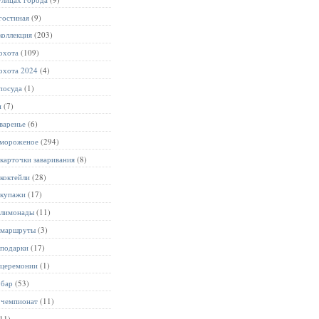
гостиная
(9)
коллекция
(203)
охота
(109)
охота 2024
(4)
посуда
(1)
и
(7)
варенье
(6)
 мороженое
(294)
карточки заваривания
(8)
коктейли
(28)
 купажи
(17)
 лимонады
(11)
 маршруты
(3)
 подарки
(17)
 церемонии
(1)
 бар
(53)
 чемпионат
(11)
11)