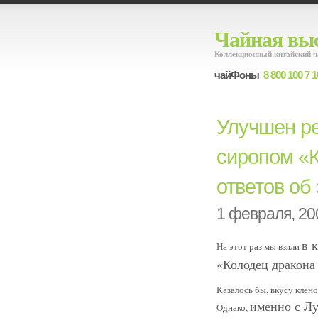
Чайная выс
Коллекционный китайский ч
чайФоны
8 800 100 7 1
Улучшен р
сиропом «К
ответов об
1 февраля, 20
в 
На этот раз мы взяли
«Колодец дракона 
Казалось бы, вкусу клено
именно с Л
Однако,