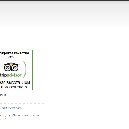
ницы
 и режим работы
к клубу «Чайная высота» на
ке 27