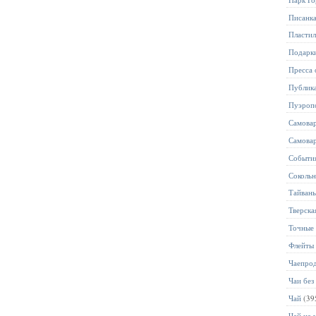
Писанк
Пласти
Подарк
Пресса 
Публик
Пуэроп
Самова
Самова
Событи
Соколь
Тайван
Тверска
Точные 
Флейты
Чаепро
Чаи без
Чай
(39
Чай на 