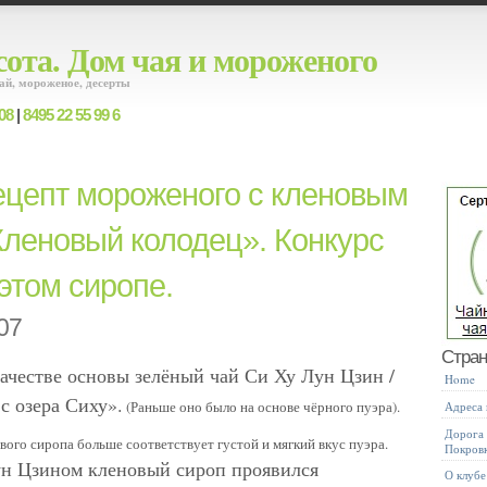
ота. Дом чая и мороженого
ай, мороженое, десерты
08
|
8495 22 55 99 6
ецепт мороженого с кленовым
леновый колодец». Конкурс
 этом сиропе.
07
Стра
качестве основы зелёный чай Си Ху Лун Цзин /
Home
с озера Сиху».
(Раньше оно было на основе чёрного пуэра).
Адреса
Дорога 
вого сиропа больше соответствует густой и мягкий вкус пуэра.
Покров
ун Цзином кленовый сироп проявился
О клубе