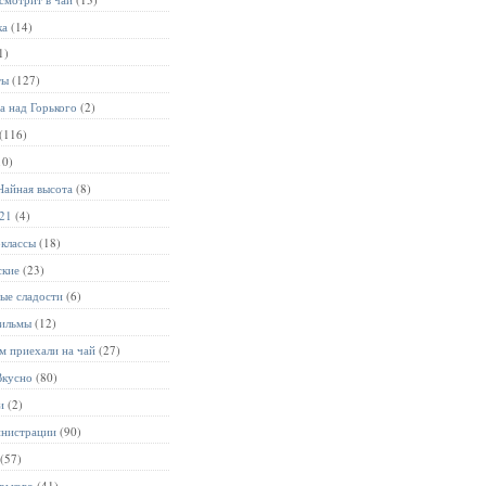
ка
(14)
1)
ты
(127)
а над Горького
(2)
(116)
10)
Чайная высота
(8)
021
(4)
-классы
(18)
ские
(23)
ые сладости
(6)
ильмы
(12)
м приехали на чай
(27)
Вкусно
(80)
и
(2)
инистрации
(90)
(57)
рького
(41)