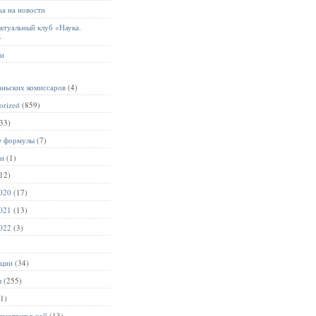
а на новости
ктуальный клуб «Наука.
»
ии
аньских комиссаров
(4)
orized
(859)
33)
е формулы
(7)
ии
(1)
12)
020
(17)
021
(13)
022
(3)
ации
(34)
ы
(255)
1)
смотрит в чай
(13)