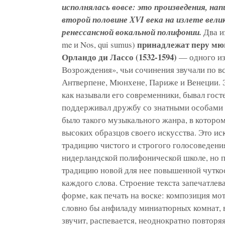
исполнялась вовсе: это произведения, нап
второй половине XVI века на излете вели
ренессансной вокальной полифонии.
Два из
принадлежат перу мю
me и Nos, qui sumus)
Орландо ди Лассо (1532-1594)
— одного из
Возрождения», чьи сочинения звучали по вс
Антверпене, Мюнхене, Париже и Венеции.
как называли его современники, бывал гос
поддерживал дружбу со знатными особами 
было такого музыкального жанра, в котором
высоких образцов своего искусства. Это ис
традицию чистого и строгого голосоведени
нидерландской полифонической школе, но п
традицию новой для нее повышенной чутк
каждого слова. Строение текста запечатлев
форме, как печать на воске: композиция мо
словно бы анфиладу миниатюрных комнат, 
звучит, распевается, неоднократно повторя