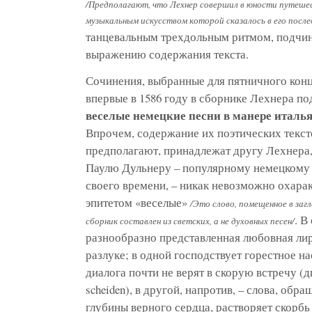
/Предполагают, что Лехнер совершил в юности путешес
музыкальным искусством которой сказалось в его посл
танцевальным трехдольным ритмом, подчини
выражению содержания текста.
Сочинения, выбранные для пятничного кон
впервые в 1586 году в сборнике Лехнера п
веселые немецкие песни в манере италь
Впрочем, содержание их поэтических тексто
предполагают, принадлежат другу Лехнера
Паулю Дульнеру – популярному немецкому 
своего времени, – никак невозможно охарак
эпитетом «веселые»
/Это слово, помещенное в загл
.
В 
сборник составлен из светских, а не духовных песен/
разнообразно представленная любовная лир
разлуке;
в одной господствует горестное н
диалога почти не верят в скорую встречу (ди
scheiden), в другой, напротив, – слова, об
глубины верного сердца, растворяет скорбь