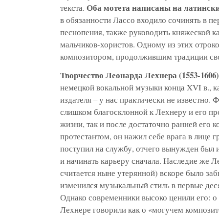
Оба мотета написаны на латински
текста.
в обязанности Лассо входило сочинять в п
песнопения, также руководить княжеской к
мальчиков-хористов. Одному из этих отрок
композитором, продолжившим традиции сво
Творчество Леонарда Лехнера (1553-1606)
немецкой вокальной музыки конца XVI в., к
издателя – у нас практически не известно.
Ф
слишком благосклонной к Лехнеру и его пр
жизни, так и после достаточно ранней его к
протестантом, он нажил себе врага в лице г
поступил на службу, отчего вынужден был 
и начинать карьеру сначала. Наследие же Л
считается ныне утерянной) вскоре было за
изменился музыкальный стиль в первые деся
Однако современники высоко ценили его: о
Лехнере говорили как о «могучем композит