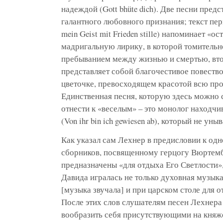
надеждой (Gott bhüte dich).
Две песни предс
галантного любовного признания;
текст пер
mein Geist mit Frieden stille) напоминает «
мадригальную лирику, в которой томительн
пребыванием между жизнью и смертью, втора
представляет собой благочестивое повеств
цветочке, превосходящем красотой всю про
Единственная песня, которую здесь можно 
отнести к «веселым» – это монолог находчи
(Von ihr bin ich gewiesen ab), который не уны
Как указал сам Лехнер в предисловии к од
сборников, посвященному герцогу Вюртемб
предназначены «для отдыха Его Светлости»,
Давида игралась не только духовная музык
[музыка звучала] и при царском столе для 
После этих слов слушателям песен Лехнера
вообразить себя присутствующими на княже