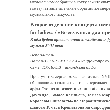
музыкальном собрании в кругу зажиточных
где звучат замечательные образцы позднер
музыкального искусства.
Второе отделение концерта имен
for ladies» / «Безделушки для п
В нём будет представлена английская и 
музыка XVII века
Исполнители:
Наталья ГОЛУБИНСКАЯ – меццо-сопрано,
Семен КУЛЬКОВ – ирландская арфа
Прозвучит камерная вокальная музыка XVII
сборников для голоса и лютни в переложени
песни известных английских 
арфы. Это
Доуленда, Томаса Кампьена, Томаса Мор
королевы Елизаветы» на староанглийско
шансон Томаса Крекильона на старофра