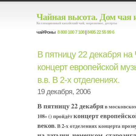
Чайная высота. Дом чая 
Коллекционный китайский чай, мороженое, десерты
чайФоны
8 800 100 7 108
|
8495 22 55 99 6
В пятницу 22 декабря на
концерт европейской муз
в.в. В 2-х отделениях.
19 декабря, 2006
В пятницу 22 декабря
в московско
концерт европейско
108» (
) пройдёт
веков
. В 2-х отделениях концерта проз
на латыни, немецком, староанг