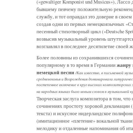
(«gewaltiger Komponist und Musicus»), Ласс
бывшему певчему положительную рекоменд
службу, и тот оправдал это доверие в своем
создав одни из первых немецкоязычных «Ст
песенный стихотворный цикл («Deutsche Sprüc
возвысив музыкальный уровень штуттгартс
возглавлял в последнее десятилетие своей ж
Более половины из сохранившихся сочинен
жанру 
популярному в то время в Германии
немецкой песни
/Как известно, в письменной муз
средневековья и Возрождения доминировала литургичес
постепенное включение в круг высоких композиторских 
на народных языках было новым словом в музыкальной к
Творческая заслуга композитора в том, что
сочинениях простоту хоровой декламации 
текста) и искусное нидерландское полифон
(имитационное «плетение» вокальной ткан
мелодику и отдаленные напоминания об италь