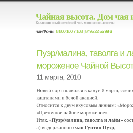
Чайная высота. Дом чая 
Коллекционный китайский чай, мороженое, десерты
чайФоны
8 800 100 7 108
|
8495 22 55 99 6
Пуэр/малина, таволга и 
мороженое Чайной Высо
11 марта, 2010
Новый сорт появился в канун 8 марта, след
каштанами и белой акацией.
Относится к двум вкусовым линиям: «Морож
«Цветочное чайное мороженое».
«Пуэр/малина, таволга и лайм»
Итак,
сост
чая Гунтин Пуэр
а) выдержанного
,