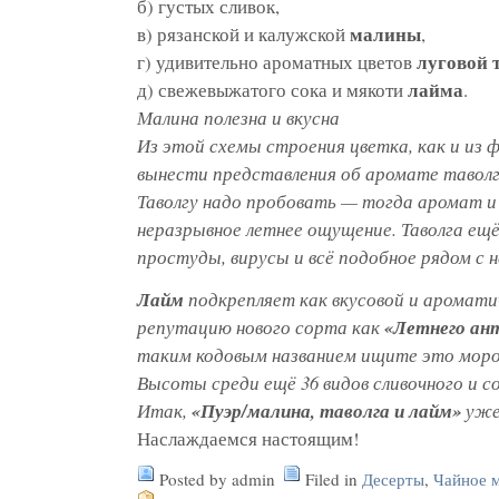
б) густых сливок,
малины
в) рязанской и калужской
,
луговой 
г) удивительно ароматных цветов
лайма
д) свежевыжатого сока и мякоти
.
Малина полезна и вкусна
Из этой схемы строения цветка, как и из
вынести представления об аромате тавол
Таволгу надо пробовать — тогда аромат и
неразрывное летнее ощущение. Таволга ещ
простуды, вирусы и всё подобное рядом с 
Лайм
подкрепляет как вкусовой и аромати
репутацию нового сорта как
«Летнего ан
таким кодовым названием ищите это мор
Высоты среди ещё 36 видов сливочного и с
Итак,
«Пуэр/малина, таволга и лайм»
уже
Наслаждаемся настоящим!
Posted by admin
Filed in
Десерты
,
Чайное 