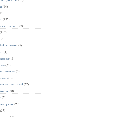
ка
(14)
1)
ты
(127)
а над Горького
(2)
(116)
10)
Чайная высота
(8)
021
(4)
-классы
(18)
ские
(23)
ые сладости
(6)
ильмы
(12)
м приехали на чай
(27)
Вкусно
(80)
и
(2)
инистрации
(90)
(57)
рького
(41)