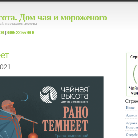
ота. Дом чая и мороженого
ай, мороженое, десерты
08
|
8495 22 55 99 6
ет
2021
Стра
Home
Адреса
Дорога 
Покров
О клубе