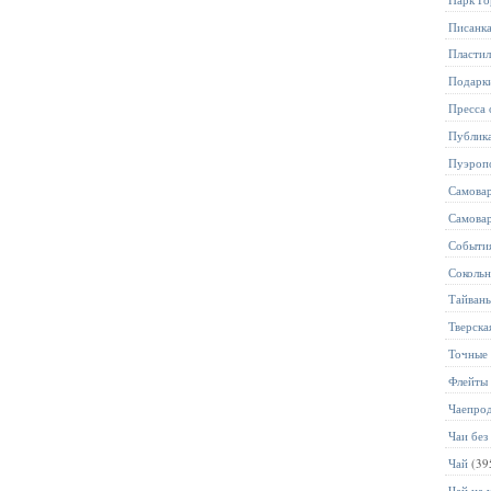
Писанк
Пласти
Подарк
Пресса 
Публик
Пуэроп
Самова
Самова
Событи
Соколь
Тайван
Тверска
Точные 
Флейты
Чаепро
Чаи без
Чай
(39
Чай на 