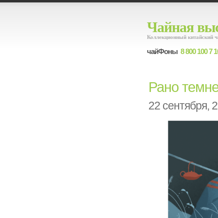
Чайная выс
Коллекционный китайский ч
чайФоны
8 800 100 7 1
Рано темне
22 сентября, 