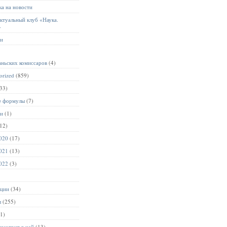
а на новости
ктуальный клуб «Наука.
»
ии
аньских комиссаров
(4)
orized
(859)
33)
е формулы
(7)
ии
(1)
12)
020
(17)
021
(13)
022
(3)
ации
(34)
ы
(255)
1)
смотрит в чай
(13)