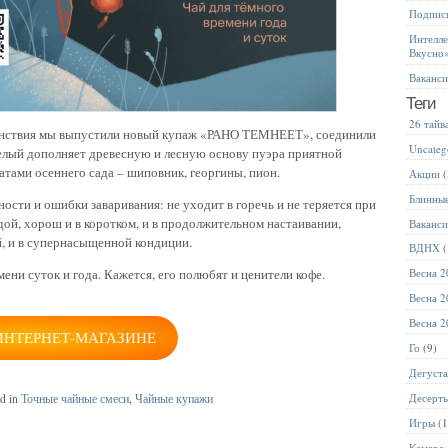
Подписк
Интелле
Вкусно
Ваканс
Теги
26 тайв
енствия мы выпустили новый купаж «РАНО ТЕМНЕЕТ», соединили
Uncateg
Белый дополняет древесную и лесную основу пуэра приятной
атами осеннего сада – шиповник, георгины, пион.
Акции
(
Блинны
ности и ошибки заваривания: не уходит в горечь и не теряется при
ой, хорош и в коротком, и в продолжительном настаивании,
Ваканс
ой, и в супернасыщенной кондиции.
ВДНХ
(
ени суток и года. Кажется, его полюбят и ценители кофе.
Весна 2
Весна 2
Весна 2
ИНТЕРНЕТ-МАГАЗИНЕ
Го
(9)
Дегуст
Десерт
ed in
Точные чайные смеси
,
Чайные купажи
Игры
(1
Камера 