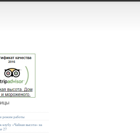
ницы
 и режим работы
к клубу «Чайная высота» на
ке 27