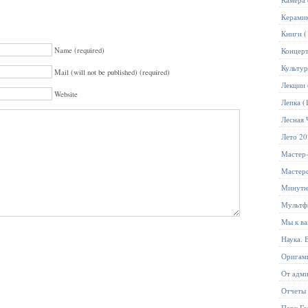
Керами
Книги
(
Name (required)
Концер
Культур
Mail (will not be published) (required)
Лекции
Website
Лепка
(
Лесная 
Лето 2
Мастер
Мастер
Минутн
Мультф
Мы к ва
Наука. 
Оригам
От адм
Отчеты
Парк Го