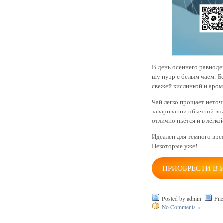
В день осеннего равнод
шу пуэр с белым чаем. 
свежей кислинкой и аром
Чай легко прощает неточ
заваривании обычной вод
отлично пьётся и в лёгк
Идеален для тёмного врем
Некоторые уже!
ПРИОБРЕСТИ В 
Posted by admin
Fil
No Comments »