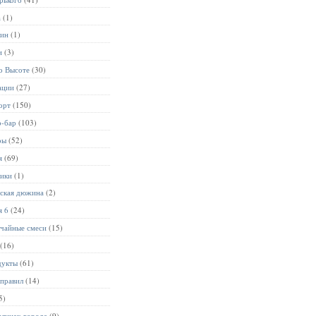
а
(1)
лин
(1)
и
(3)
о Высоте
(30)
ации
(27)
орт
(150)
р-бар
(103)
ры
(52)
я
(69)
ники
(1)
ьская дюжина
(2)
я 6
(24)
чайные смеси
(15)
(16)
дукты
(61)
 правил
(14)
5)
улицах города
(9)