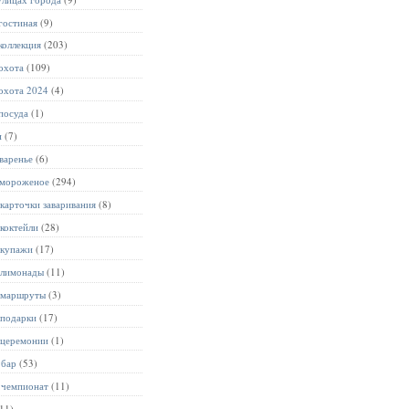
гостиная
(9)
коллекция
(203)
охота
(109)
охота 2024
(4)
посуда
(1)
и
(7)
варенье
(6)
 мороженое
(294)
карточки заваривания
(8)
коктейли
(28)
 купажи
(17)
 лимонады
(11)
 маршруты
(3)
 подарки
(17)
 церемонии
(1)
 бар
(53)
 чемпионат
(11)
11)