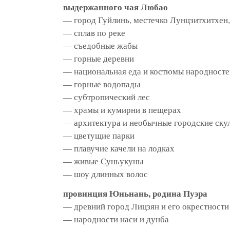
выдержанного чая Любао
— город Гуйлинь, местечко Лунцзитхитхен
— сплав по реке
— съедобные жабы
— горные деревни
— национальная еда и костюмы народносте
— горные водопады
— субтропический лес
— храмы и кумирни в пещерах
— архитектура и необычные городские ску
— цветущие парки
— плавучие качели на лодках
— живые Суньукуны
— шоу длинных волос
провинция Юньнань, родина Пуэра
— древний город Лицзян и его окрестности
— народности наси и дунба