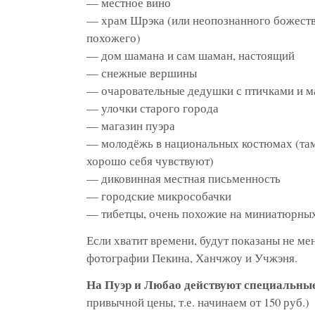
— местное вино
— храм Шрэка (или неопознанного божеств
похожего)
— дом шамана и сам шаман, настоящий
— снежные вершины
— очаровательные дедушки с птичками и 
— улочки старого города
— магазин пуэра
— молодёжь в национальных костюмах (там 
хорошо себя чувствуют)
— диковинная местная письменность
— городские микрособачки
— тибетцы, очень похожие на миниатюрных
Если хватит времени, будут показаны не ме
фотографии Пекина, Ханчжоу и Учжэня.
На Пуэр и Любао действуют специальны
привычной цены, т.е. начинаем от 150 руб.)