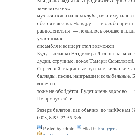
Мы давно надеялись продолжить серию кон
замечательных
музыкантов в нашем клубе, но этому меша
обстоятельства. Но вдруг — и особо приятно
равноденствия! — появилось окошко в план
участников
ансамбля и концерт стал возможен.
Будут волынки Владимира Лазерсона, колёс
дудки, струнные, вокал Тамары Смысловой,
Сергеевой, старинные русские, кельтские, а
баллады, песни, наигрыши и колыбельные. Б
конечно,
тоже не обойдётся. Будет очень здорово —
Не пропускайте.
Резерв билетов, как обычно, по чайФонам 89
0008, 8495-22-55-996.
Posted by admin
Filed in
Концерты
No Comments »