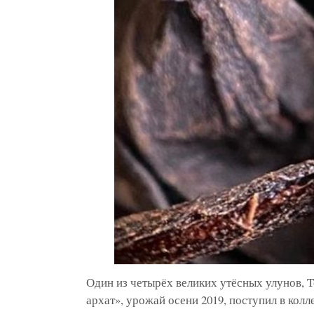
Один из четырёх великих утёсных улунов, 
архат», урожай осени 2019, поступил в кол