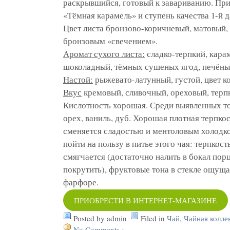
раскрывшийся, готовый к завариванию. При
«Тёмная карамель» и ступень качества 1-й д
Цвет листа бронзово-коричневый, матовый,
бронзовым «свечением».
Аромат сухого листа:
сладко-терпкий, кара
шоколадный, тёмных сушеных ягод, печёны
Настой:
рыжевато-латунный, густой, цвет к
Вкус
кремовый, сливочный, ореховый, терп
Кислотность хорошая. Среди выявленных т
орех, ваниль, дуб. Хорошая плотная терпко
сменяется сладостью и ментоловым холодк
пойти на пользу в питье этого чая: терпкос
смягчается (достаточно налить в бокал пор
покрутить), фруктовые тона в стекле ощуща
фарфоре.
ПРИОБРЕСТИ В ИНТЕРНЕТ-МАГАЗИНЕ
Posted by admin
Filed in
Чай
,
Чайная колле
No Comments »