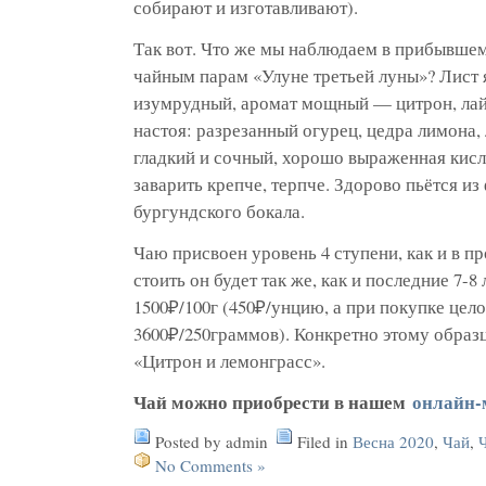
собирают и изготавливают).
Так вот. Что же мы наблюдаем в прибывшем
чайным парам «Улуне третьей луны»? Лист
изумрудный, аромат мощный — цитрон, лай
настоя: разрезанный огурец, цедра лимона,
гладкий и сочный, хорошо выраженная кисл
заварить крепче, терпче. Здорово пьётся из
бургундского бокала.
Чаю присвоен уровень 4 ступени, как и в п
стоить он будет так же, как и последние 7-
1500₽/100г (450₽/унцию, а при покупке цел
3600₽/250граммов). Конкретно этому образ
«Цитрон и лемонграсс».
Чай можно приобрести в нашем
онлайн-
Posted by admin
Filed in
Весна 2020
,
Чай
,
No Comments »