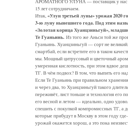
АРОМАТНОГО УЛУНА — поставщик у нас п
15 лет сотрудничаем.
«Улун третьей луны» урожая 2020 го
Итак,
3-ю луну нынешнего года. Под этим назв
«Золотая корица Хуанцзиньгуй», младши
Те Гуаньинь.
Из того же Аньси той же про
Гуаньинь. Хуанцзиньгуй — сорт не великий
смартбай, если встретите его в таком качес
мы. Мощный цитрусовый и цветочный аромат
умеренная кислотность, при этом вдвое де
ТГ. В чём подвох? В том, что выпить его над
Если Те Гуаньинь при правильном хранении 
и через два, то Хуанцзиньгуй такого длител
переживёт, лист тоньше и технология его по
его весной и летом — идеально, одно удово
спешить с покупкой компромиссных ТГ, а 
которые прибудут в Москву в этом году где
урожай окажется хорош, а это пока неизве