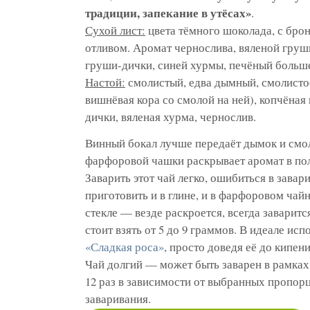
традиции, запекание в утёсах»
.
Сухой лист:
цвета тёмного шоколада, с бро
отливом. Аромат чернослива, вяленой груш
груши-дички, синей хурмы, печёный больш
Настой:
смолистый, едва дымный, смолистое
вишнёвая кора со смолой на ней), копчёная
дички, вяленая хурма, чернослив.
Винный бокал лучше передаёт дымок и смол
фарфоровой чашки раскрывает аромат в по
Заварить этот чай легко, ошибиться в зава
приготовить и в глине, и в фарфоровом чайн
стекле — везде раскроется, всегда заваритс
стоит взять от 5 до 9 граммов. В идеале ис
«Сладкая роса»
, просто доведя её до кипени
Чай долгий — может быть заварен в рамках 
12 раз в зависимости от выбранных пропор
заваривания.