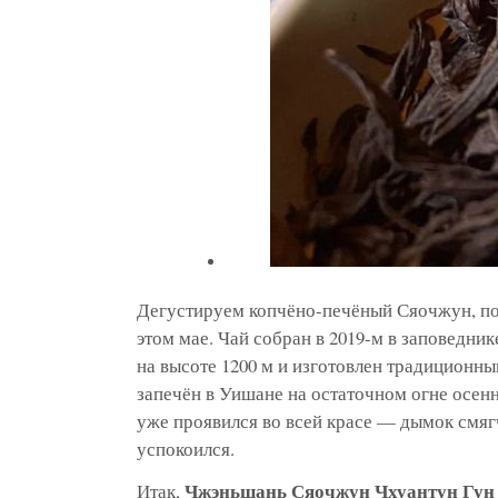
Дегустируем копчёно-печёный Сяочжун, по
этом мае. Чай собран в 2019-м в заповедни
на высоте 1200 м и изготовлен традиционн
запечён в Уишане на остаточном огне осенне
уже проявился во всей красе — дымок смяг
успокоился.
Чжэньшань Сяочжун Чхуантун Гун 
Итак,