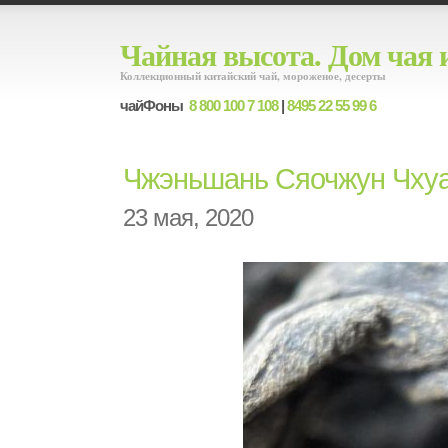
Чайная высота. Дом чая 
Коллекционный китайский чай, мороженое, десерты
чайФоны
8 800 100 7 108
|
8495 22 55 99 6
Чжэньшань Сяочжун Чхуа
23 мая, 2020