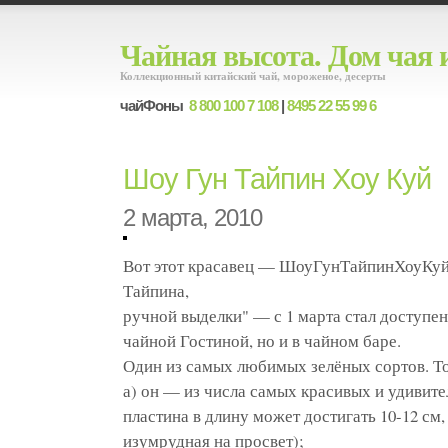
Чайная высота. Дом чая 
Коллекционный китайский чай, мороженое, десерты
чайФоны
8 800 100 7 108
|
8495 22 55 99 6
Шоу Гун Тайпин Хоу Куй
2 марта, 2010
Вот этот красавец — ШоуГунТайпинХоуКуй /
Тайпина,
ручной выделки" — с 1 марта стал доступен
чайной Гостиной, но и в чайном баре.
Один из самых любимых зелёных сортов. Т
а) он — из числа самых красивых и удивите
пластина в длину может достигать 10-12 см
изумрудная на просвет);