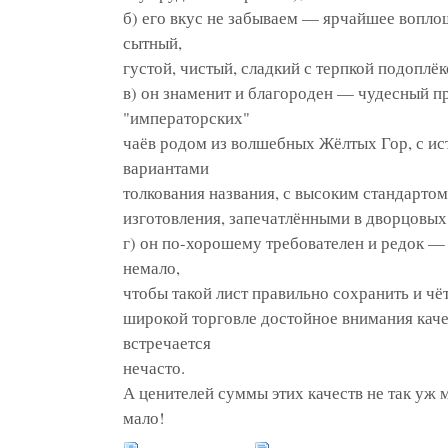
б) его вкус не забываем — ярчайшее вопло
сытный,
густой, чистый, сладкий с терпкой подоплёк
в) он знаменит и благороден — чудесный п
"императорских"
чаёв родом из волшебных Жёлтых Гор, с ис
вариантами
толкования названия, с высоким стандартом
изготовления, запечатлёнными в дворцовых
г) он по-хорошему требователен и редок —
немало,
чтобы такой лист правильно сохранить и чёт
широкой торговле достойное внимания каче
встречается
нечасто.
А ценителей суммы этих качеств не так уж м
мало!