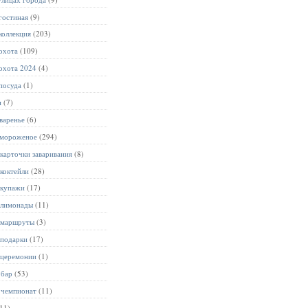
гостиная
(9)
коллекция
(203)
охота
(109)
охота 2024
(4)
посуда
(1)
и
(7)
варенье
(6)
 мороженое
(294)
карточки заваривания
(8)
коктейли
(28)
 купажи
(17)
 лимонады
(11)
 маршруты
(3)
 подарки
(17)
 церемонии
(1)
 бар
(53)
 чемпионат
(11)
11)