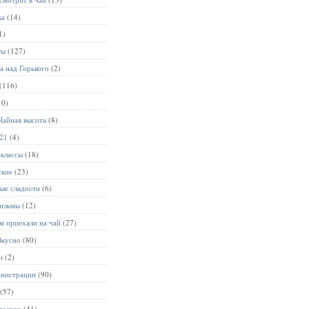
ка
(14)
1)
ты
(127)
а над Горького
(2)
(116)
10)
Чайная высота
(8)
021
(4)
-классы
(18)
ские
(23)
ые сладости
(6)
ильмы
(12)
м приехали на чай
(27)
Вкусно
(80)
и
(2)
инистрации
(90)
(57)
рького
(41)