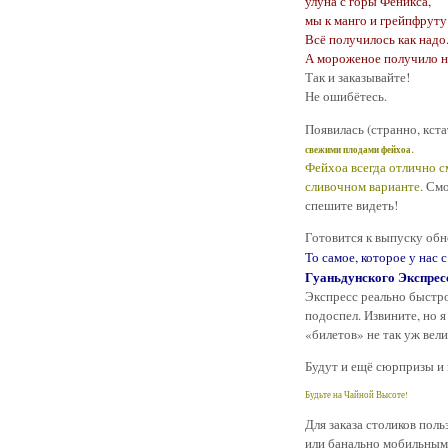
улуна с горы Феникса,
мы к манго и грейпфруту
Всё получилось как надо
А мороженое получило н
Так и заказывайте!
Не ошибётесь.
Появилась (странно, кста
.
свежими плодами фейхоа
Фейхоа всегда отлично с
сливочном варианте.
Смо
спешите видеть!
Готовится к выпуску об
То самое, которое у нас
Гуаньдунского Экспрес
Экспресс реально быстро
подоспел. Извините, но 
«билетов» не так уж вели
Будут и ещё сюрпризы и
Будьте на Чайной Высоте!
Для заказа столиков пол
или банально мобильным