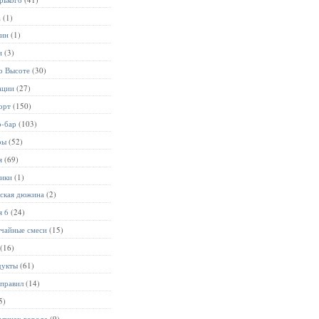
а
(1)
лин
(1)
и
(3)
о Высоте
(30)
ации
(27)
орт
(150)
р-бар
(103)
ры
(52)
я
(69)
ники
(1)
ьская дюжина
(2)
я 6
(24)
чайные смеси
(15)
(16)
дукты
(61)
 правил
(14)
5)
улицах города
(9)