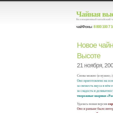
Чайная выс
Коллекционный китайский ч
чайФоны
8 800 100 7 1
Новое чай
Высоте
21 ноября, 20
Снова можно (и нужно;-)
Оно приготовлено на ос
за свежесть вкуса в нём 
за сладость и деликатно
творожные шарики «Рас
сор
Удалась новая версия
Оно и раньше было интер