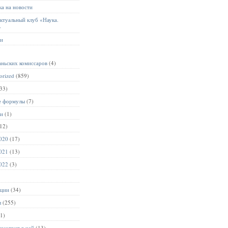
а на новости
ктуальный клуб «Наука.
»
ии
аньских комиссаров
(4)
orized
(859)
33)
е формулы
(7)
ии
(1)
12)
020
(17)
021
(13)
022
(3)
ации
(34)
ы
(255)
1)
смотрит в чай
(13)