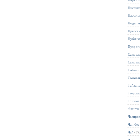
Писанк
Пласти
Подарк
Пресса 
Публик
Пуэроп
Самова
Самова
Событи
Соколь
Тайван
Тверска
Точные 
Флейты
Чаепро
Чаи без
Чай
(39
Чай на 