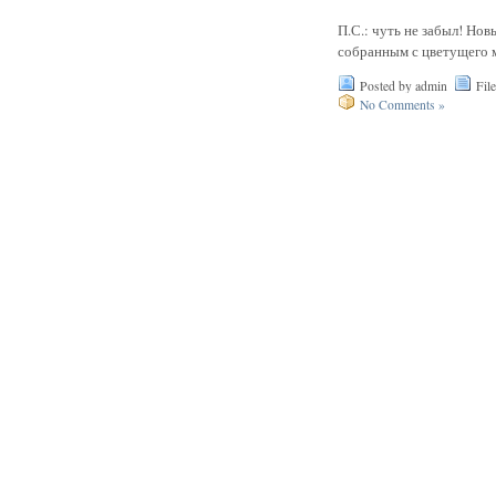
П.С.: чуть не забыл! Но
собранным с цветущего м
Posted by admin
Fil
No Comments »