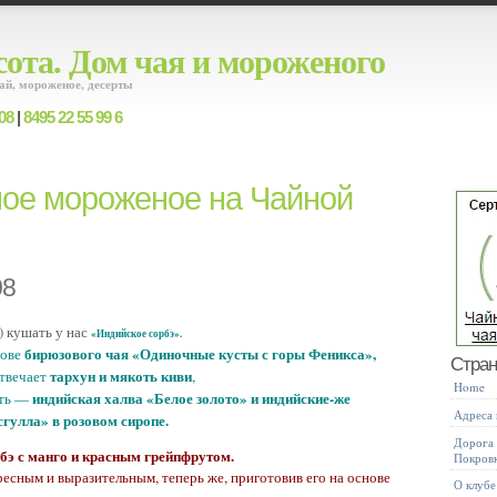
ота. Дом чая и мороженого
ай, мороженое, десерты
08
|
8495 22 55 99 6
ное мороженое на Чайной
08
) кушать у нас
«Индийское сорбэ».
бирюзового чая «Одиночные кусты с горы Феникса»,
нове
Стра
тархун и мякоть киви
отвечает
,
Home
индийская халва «Белое золото» и индийские-же
сть —
Адреса
гулла» в розовом сиропе.
Дорога 
бэ с манго и красным грейпфрутом.
Покров
есным и выразительным, теперь же, приготовив его на основе
О клубе