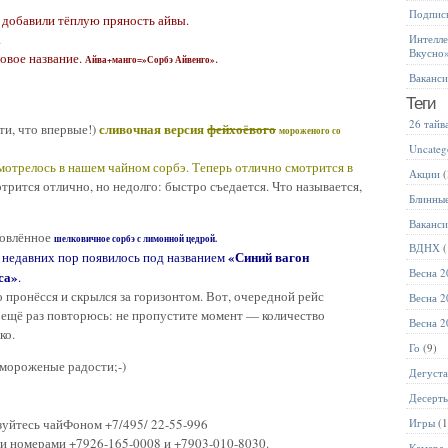
Подписк
 добавили тёплую пряность айвы.
.
Интелле
Вкусно
овое название.
.
Айва+манго=»Сорбэ Айвенго»
Ваканс
Теги
26 тайв
сливочная версия
фейхоёвого
ти, что впервые!)
мороженого со
Uncateg
мотрелось в нашем чайном сорбэ. Теперь отлично смотрится в
Акции
(
трится отлично, но недолго: быстро съедается. Что называется,
Блинны
Ваканс
новлённое
шелковичное сорбэ с лимонной цедрой.
ВДНХ
(
«Синий вагон
 с недавних пор появилось под названием
Весна 2
са»
.
 пронёсся и скрылся за горизонтом. Вот, очередной рейс
Весна 2
я ещё раз повторюсь: не пропустите момент — количество
Весна 2
ко.
Го
(9)
 мороженые радости;-)
Дегуст
Десерт
ьзуйтесь чайФоном +7/495/ 22-55-996
Игры
(1
и номерами +7926-165-0008 и +7903-010-8030.
Камера 