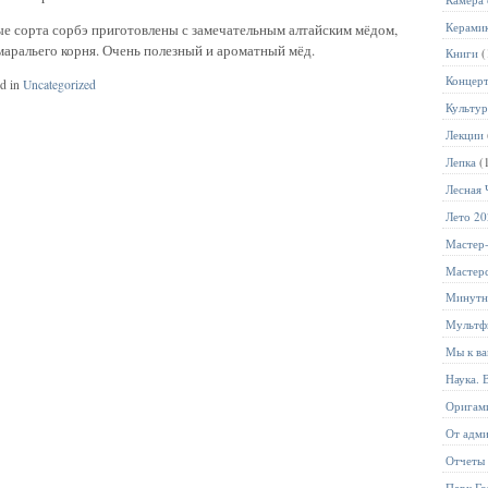
Керами
вые сорта сорбэ приготовлены с замечательным алтайским мёдом,
аральего корня. Очень полезный и ароматный мёд.
Книги
(
Концер
ed in
Uncategorized
Культур
Лекции
Лепка
(
Лесная 
Лето 2
Мастер
Мастер
Минутн
Мультф
Мы к ва
Наука. 
Оригам
От адм
Отчеты
Парк Го