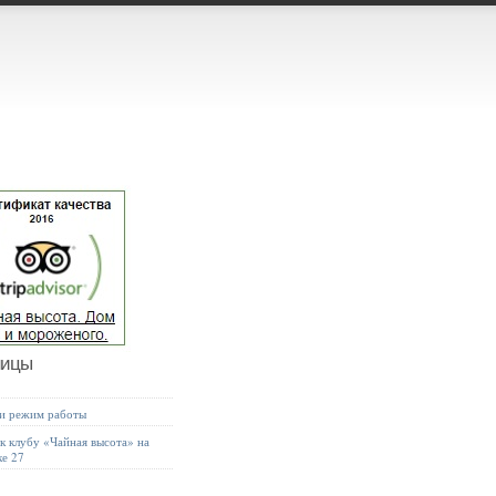
ницы
 и режим работы
к клубу «Чайная высота» на
ке 27