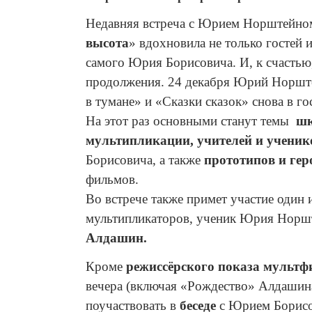
Недавняя встреча с Юрием Норштейно
высота
» вдохновила не только гостей 
самого Юрия Борисовича. И, к счастью
продолжения. 24 декабря
Юрий Норшт
в тумане» и «Сказки сказок» снова
в го
На этот раз основными станут темы
шк
мультипликации, учителей
и учени
Борисовича, а также
прототипов и гер
фильмов.
Во встрече также примет участие один
мультипликаторов, ученик Юрия Нор
Алдашин.
Кроме
р
ежиссёрского
показа мультф
вечера (включая «Рождество» Алдашина
поучаствовать в
беседе
с Юрием Борисо