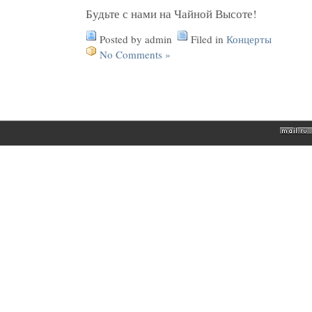
Будьте с нами на Чайной Высоте!
Posted by admin
Filed in
Концерты
No Comments »
http://www.buywatcheswiss.com/
копии
часов
реплики
часов
копии
швейцарских
часов