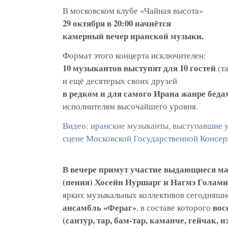
В московском клубе «Чайная высота»
29 октября в 20:00 начнётся
камерный вечер иранской музыки.
Формат этого концерта исключителен:
10 музыкантов выступят для 10 гостей
(та
и ещё десятерых своих друзей
в редком и для самого Ирана жанре беда
исполнителям высочайшего уровня.
Видео: иранские музыканты, выступавшие у
сцене Московской Государственной Консер
В вечере примут участие выдающиеся ма
(пения) Хосейн Нуршарг и Нагмэ Голами
ярких музыкальных коллективов сегодняш
ансамбль «Фераг»
вос
, в составе которого
(сантур, тар, бам-тар, каманче, гейчак, н