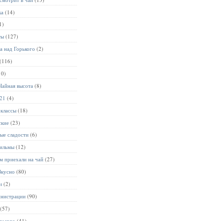
ка
(14)
1)
ты
(127)
а над Горького
(2)
(116)
10)
Чайная высота
(8)
021
(4)
-классы
(18)
ские
(23)
ые сладости
(6)
ильмы
(12)
м приехали на чай
(27)
Вкусно
(80)
и
(2)
инистрации
(90)
(57)
рького
(41)