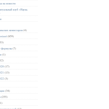
а на новости
ктуальный клуб «Наука.
»
ии
аньских комиссаров
(4)
orized
(859)
33)
е формулы
(7)
ии
(1)
12)
020
(17)
021
(13)
022
(3)
ации
(34)
ы
(255)
1)
смотрит в чай
(13)