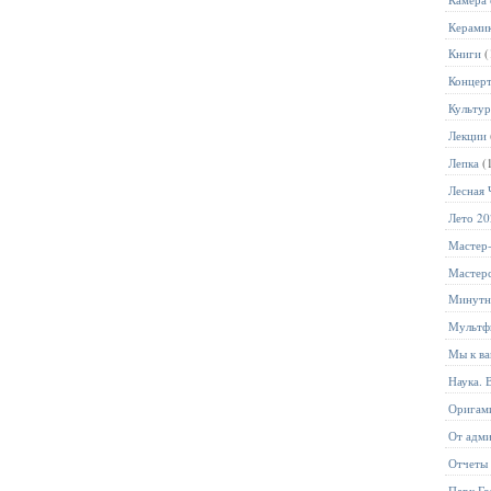
Керами
Книги
(
Концер
Культур
Лекции
Лепка
(
Лесная 
Лето 2
Мастер
Мастер
Минутн
Мультф
Мы к ва
Наука. 
Оригам
От адм
Отчеты
Парк Го