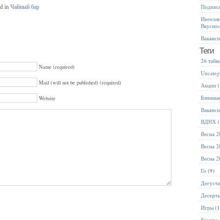
ed in
Чайный бар
Подписк
Интелле
Вкусно
Ваканс
Теги
26 тайв
Name (required)
Uncateg
Mail (will not be published) (required)
Акции
(
Блинны
Website
Ваканс
ВДНХ
(
Весна 2
Весна 2
Весна 2
Го
(9)
Дегуст
Десерт
Игры
(1
Камера 