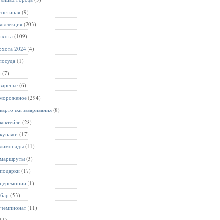
гостиная
(9)
коллекция
(203)
охота
(109)
охота 2024
(4)
посуда
(1)
и
(7)
варенье
(6)
 мороженое
(294)
карточки заваривания
(8)
коктейли
(28)
 купажи
(17)
 лимонады
(11)
 маршруты
(3)
 подарки
(17)
 церемонии
(1)
 бар
(53)
 чемпионат
(11)
11)