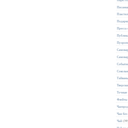
Писанк
Пласти
Подарк
Пресса 
Публик
Пуэроп
Самова
Самова
Событи
Соколь
Тайван
Тверска
Точные 
Флейты
Чаепро
Чаи без
Чай
(39
Чай на 