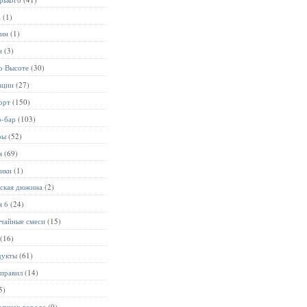
а
(1)
лин
(1)
и
(3)
о Высоте
(30)
ации
(27)
орт
(150)
р-бар
(103)
ры
(52)
я
(69)
ники
(1)
ьская дюжина
(2)
я 6
(24)
чайные смеси
(15)
(16)
дукты
(61)
 правил
(14)
5)
улицах города
(9)