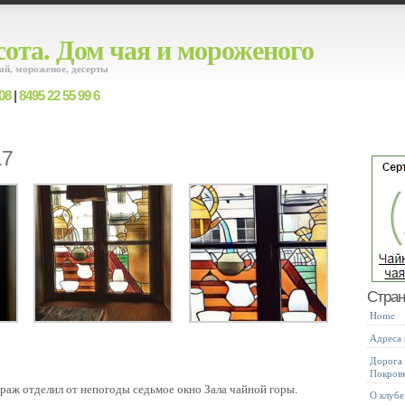
ота. Дом чая и мороженого
ай, мороженое, десерты
08
|
8495 22 55 99 6
17
Стра
Home
Адреса
Дорога 
Покров
раж отделил от непогоды седьмое окно Зала чайной горы.
О клубе