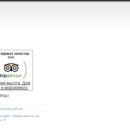
ницы
 и режим работы
к клубу «Чайная высота» на
ке 27