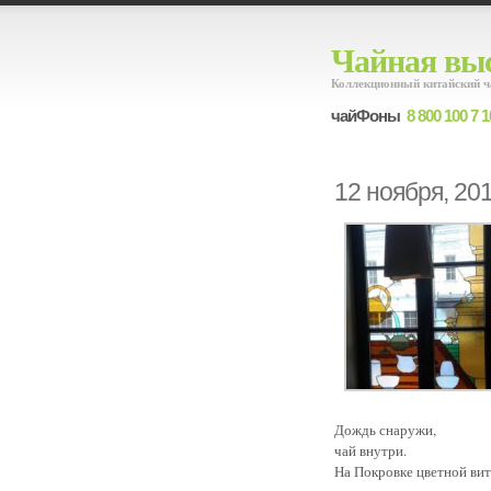
Чайная выс
Коллекционный китайский ч
чайФоны
8 800 100 7 1
12 ноября, 20
Дождь снаружи,
чай внутри.
На Покровке цветной вит