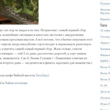
Подписк
Интелле
Вкусно
Ваканс
Теги
до сих пор не видал и не пил. Потрясение: самый первый сбор
26 тайв
ая, нежнейшие светящиеся юностью листочки с аккуратными
Uncateg
ровым ореховым вкусом. А всё потому, что обычно покупаем этот
Акции
(
 апреля, когда аньхуйские сорта входят в нормальную рыночную
сь ухватить самый-самый первый сбор. Жаль только, совсем
Блинны
оллекцию — чай 2-го дана, достаточно дорогой, а сорт знаком
Ваканс
ак, знакомьтесь: Сяо Е Люань Гуапянь / «Тыквенные семечки из
ВДНХ
(
я второго дана — на ценителя и фаната, идеально для знакомства с
Весна 2
Весна 2
анала шефа Чайной высоты
2tea2day
)
Весна 2
ed in
Чайная коллекция
Го
(9)
Дегуст
Десерт
Игры
(1
Камера 