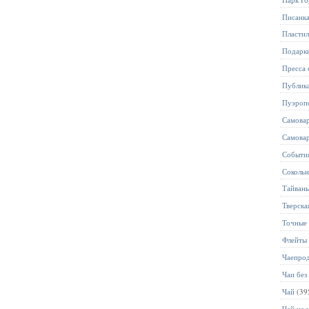
Писанк
Пласти
Подарк
Пресса 
Публик
Пуэроп
Самова
Самова
Событи
Соколь
Тайван
Тверска
Точные 
Флейты
Чаепро
Чаи без
Чай
(39
Чай на 