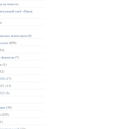
а на новости
ктуальный клуб «Наука.
»
ии
аньских комиссаров
(4)
orized
(859)
33)
е формулы
(7)
ии
(1)
12)
020
(17)
021
(13)
022
(3)
ации
(34)
ы
(255)
1)
смотрит в чай
(13)