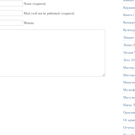
Name (required)
Керами
Mail (will not be published) (required)
Книги
(
Концер
Website
Культур
Лекции
Лепка
(
Лесная 
Лето 2
Мастер
Мастер
Минутн
Мультф
Мы к ва
Наука. 
Оригам
От адм
Отчеты
Парк Го