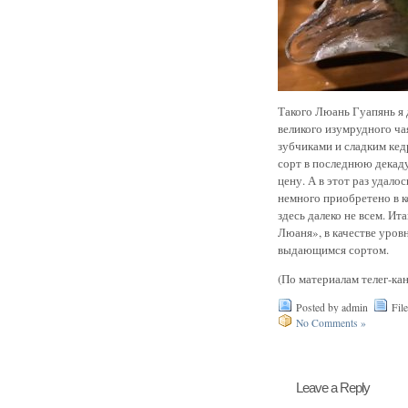
Такого Люань Гуапянь я 
великого изумрудного ч
зубчиками и сладким кед
сорт в последнюю декаду
цену. А в этот раз удало
немного приобретено в к
здесь далеко не всем. Ит
Люаня», в качестве уровн
выдающимся сортом.
(По материалам телег-к
Posted by admin
Fil
No Comments »
Leave a Reply