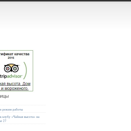
ницы
 и режим работы
к клубу «Чайная высота» на
ке 27