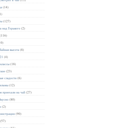
ка
(14)
1)
ты
(127)
а над Горького
(2)
(116)
10)
Чайная высота
(8)
021
(4)
-классы
(18)
ские
(23)
ые сладости
(6)
ильмы
(12)
м приехали на чай
(27)
Вкусно
(80)
и
(2)
инистрации
(90)
(57)
рького
(41)