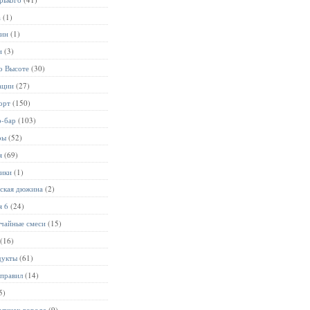
а
(1)
лин
(1)
и
(3)
о Высоте
(30)
ации
(27)
орт
(150)
р-бар
(103)
ры
(52)
я
(69)
ники
(1)
ьская дюжина
(2)
я 6
(24)
чайные смеси
(15)
(16)
дукты
(61)
 правил
(14)
5)
улицах города
(9)