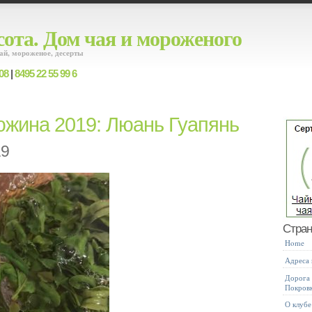
ота. Дом чая и мороженого
ай, мороженое, десерты
08
|
8495 22 55 99 6
жина 2019: Люань Гуапянь
19
Стра
Home
Адреса
Дорога 
Покров
О клубе