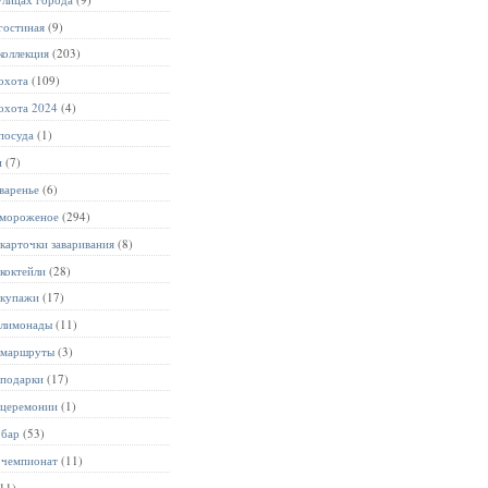
гостиная
(9)
коллекция
(203)
охота
(109)
охота 2024
(4)
посуда
(1)
и
(7)
варенье
(6)
 мороженое
(294)
карточки заваривания
(8)
коктейли
(28)
 купажи
(17)
 лимонады
(11)
 маршруты
(3)
 подарки
(17)
 церемонии
(1)
 бар
(53)
 чемпионат
(11)
11)