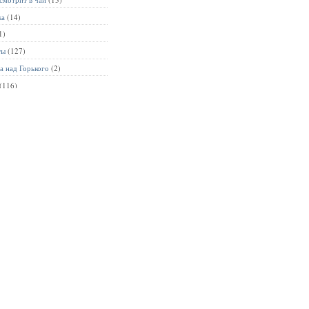
ка
(14)
1)
ты
(127)
а над Горького
(2)
(116)
10)
Чайная высота
(8)
021
(4)
-классы
(18)
ские
(23)
ые сладости
(6)
ильмы
(12)
м приехали на чай
(27)
Вкусно
(80)
и
(2)
инистрации
(90)
(57)
рького
(41)