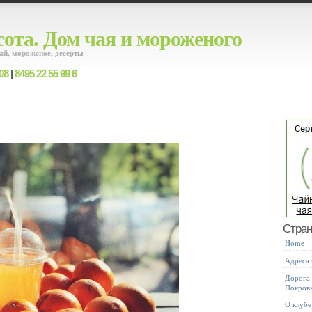
ота. Дом чая и мороженого
ай, мороженое, десерты
08
|
8495 22 55 99 6
Стра
Home
Адреса
Дорога 
Покров
О клубе