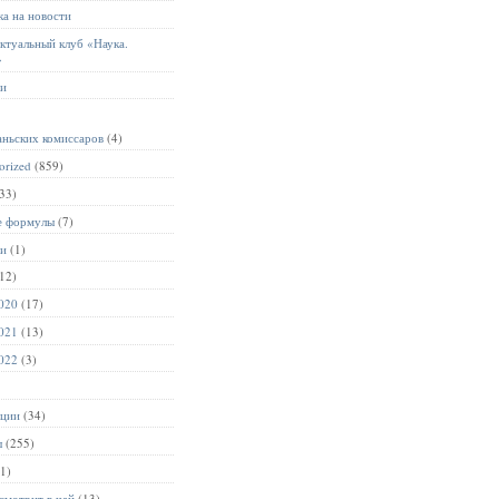
а на новости
ктуальный клуб «Наука.
»
ии
аньских комиссаров
(4)
orized
(859)
33)
е формулы
(7)
ии
(1)
12)
020
(17)
021
(13)
022
(3)
ации
(34)
ы
(255)
1)
смотрит в чай
(13)