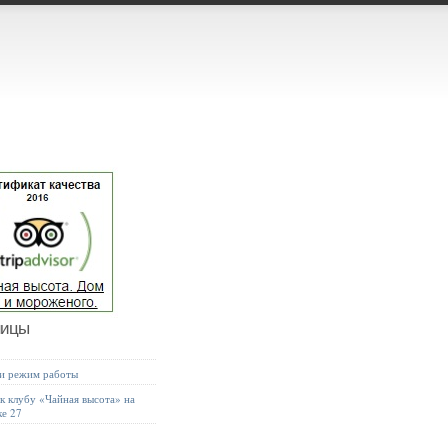
ницы
 и режим работы
к клубу «Чайная высота» на
ке 27