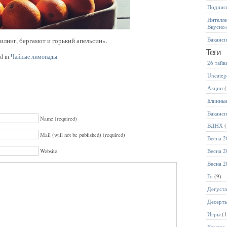
Подписк
Интелле
Вкусно
Ваканс
линг, бергамот и горький апельсин».
Теги
ed in
Чайные лимонады
26 тайв
Uncateg
Акции
(
Блинны
Ваканс
Name (required)
ВДНХ
(
Mail (will not be published) (required)
Весна 2
Весна 2
Website
Весна 2
Го
(9)
Дегуст
Десерт
Игры
(1
Камера 