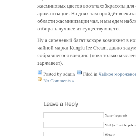
жасминовых цветов воот
такой
красоты для
ароматизации. На днях там пройдёт всекит
области жасминизации чая, и мы едем набл
отбирать лучшее из существующего.
Ну а cиреневый батат вскоре возникнет в 
чайной марки Kungfu Ice Cream, давно заду
собравшегося воедино (пока только мысленн
заржавеет).
Posted by admin
Filed in
Чайное морожено
No Comments »
Leave a Reply
Name (required)
Mail (will not be publis
Website