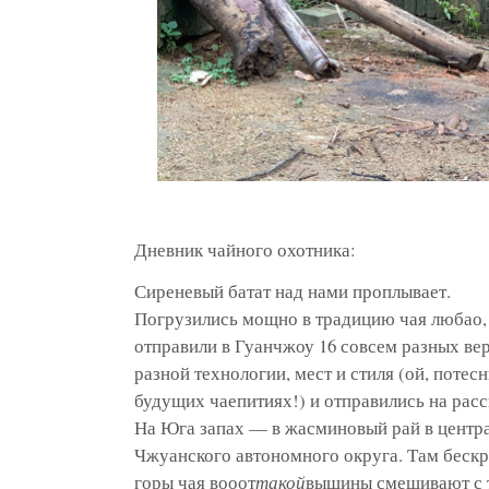
Дневник чайного охотника:
Сиреневый батат над нами проплывает.
Погрузились мощно в традицию чая любао, 
отправили в Гуанчжоу 16 совсем разных ве
разной технологии, мест и стиля (ой, потес
будущих чаепитиях!) и отправились на расс
На Юга запах — в жасминовый рай в центра
Чжуанского автономного округа. Там бескр
горы чая вооот
такой
вышины смешивают с 