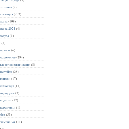
гостиная
(9)
коллекция
(203)
охота
(109)
охота 2024
(4)
посуда
(1)
и
(7)
варенье
(6)
 мороженое
(294)
карточки заваривания
(8)
коктейли
(28)
 купажи
(17)
 лимонады
(11)
 маршруты
(3)
 подарки
(17)
 церемонии
(1)
 бар
(53)
 чемпионат
(11)
11)