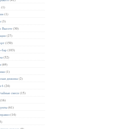
а
(1)
лин
(1)
и
(3)
о Высоте
(30)
ации
(27)
орт
(150)
р-бар
(103)
ры
(52)
я
(69)
ники
(1)
ьская дюжина
(2)
я 6
(24)
чайные смеси
(15)
(16)
дукты
(61)
 правил
(14)
5)
улицах города
(9)