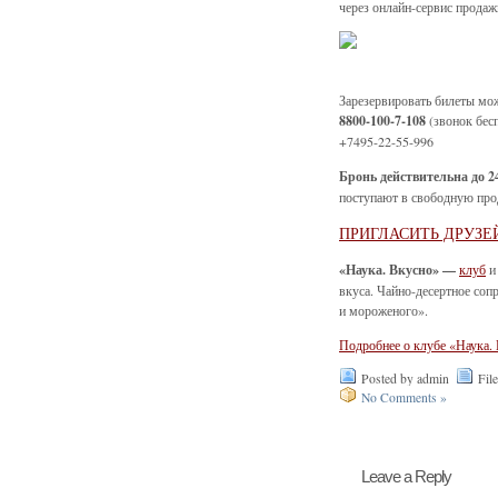
через онлайн-сервис продаж
Зарезервировать билеты мо
8800-100-7-108
(звонок бес
+7495-22-55-996
Бронь действительна до 2
поступают в свободную про
ПРИГЛАСИТЬ ДРУЗЕ
«Наука. Вкусно» —
клуб
и
вкуса. Чайно-десертное соп
и мороженого».
Подробнее о клубе «Наука.
Posted by admin
Fil
No Comments »
Leave a Reply