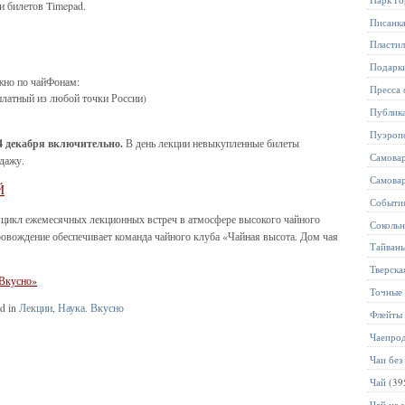
и билетов Timepad.
Писанк
Пласти
Подарк
жно по чайФонам:
Пресса 
платный из любой точки России)
Публик
Пуэроп
4 декабря включительно.
В день лекции невыкупленные билеты
Самова
дажу.
Самова
Й
Событи
 цикл ежемесячных лекционных встреч в атмосфере высокого чайного
Соколь
ровождение обеспечивает команда чайного клуба «Чайная высота. Дом чая
Тайван
Тверска
 Вкусно»
Точные 
ed in
Лекции
,
Наука. Вкусно
Флейты
Чаепро
Чаи без
Чай
(39
Чай на 