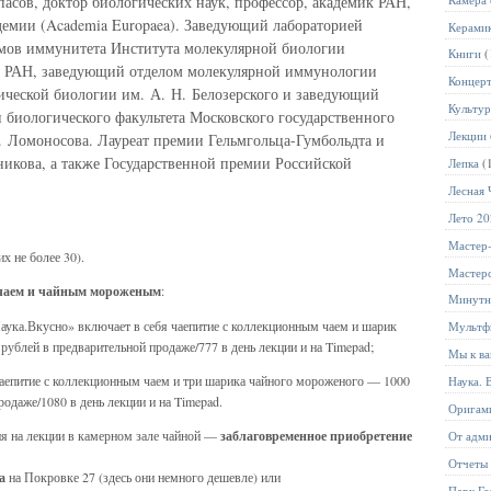
пасов, доктор биологических наук, профессор, академик РАН,
емии (Academia Europaea). Заведующий лабораторией
Керами
мов иммунитета Института молекулярной биологии
Книги
(
та РАН, заведующий отделом молекулярной иммунологии
Концер
ческой биологии им. А. Н. Белозерского и заведующий
Культур
биологического факультета Московского государственного
Лекции
. Ломоносова. Лауреат премии Гельмгольца-Гумбольдта и
икова, а также Государственной премии Российской
Лепка
(
Лесная 
Лето 2
Мастер
х не более 30).
Мастер
 чаем и чайным мороженым
:
Минутн
аука.Вкусно» включает в себя чаепитие с коллекционным чаем и шарик
Мультф
ублей в предварительной продаже/777 в день лекции и на Timepad;
Мы к ва
аепитие с коллекционным чаем и три шарика чайного мороженого — 1000
Наука. 
родаже/1080 в день лекции и на Timepad.
Оригам
ия на лекции в камерном зале чайной —
заблаговременное приобретение
От адм
Отчеты
а
на Покровке 27 (здесь они немного дешевле) или
Парк Го