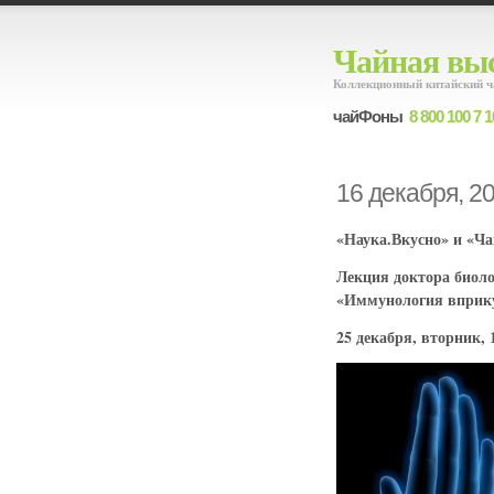
Чайная выс
Коллекционный китайский ч
чайФоны
8 800 100 7 1
16 декабря, 2
«Наука.Вкусно» и «Ч
Лекция доктора биоло
«Иммунология вприку
25 декабря, вторник, 