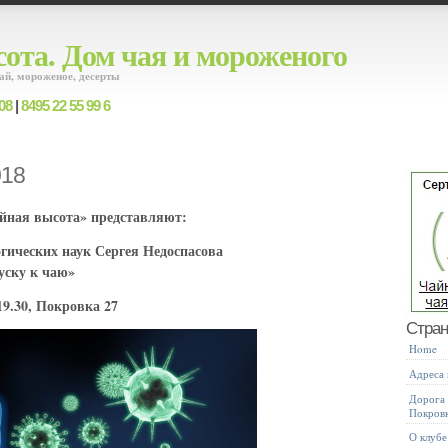
ота. Дом чая и мороженого
ай, мороженое, десерты
08
|
8495 22 55 99 6
018
айная высота» представляют:
гических наук Сергея Недоспасова
ску к чаю»
19.30, Покровка 27
Стра
Home
Адреса
Дорога 
Покров
О клубе