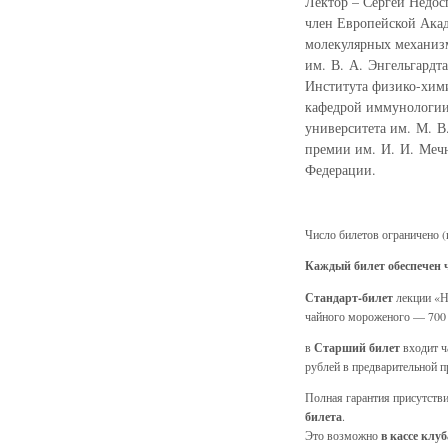
Лектор – Сергей Недос
член Европейской Акад
молекулярных механиз
им. В. А. Энгельгард
Института физико-хими
кафедрой иммунологии 
университета им. М. В
премии им. И. И. Мечн
Федерации.
Число билетов ограничено (и
Каждый билет обеспечен
Стандарт-билет
лекции «Н
чайного мороженого — 700 р
в
Старший билет
входит ч
рублей в предварительной п
Полная гарантия присутств
билета
.
Это возможно
в кассе клуб