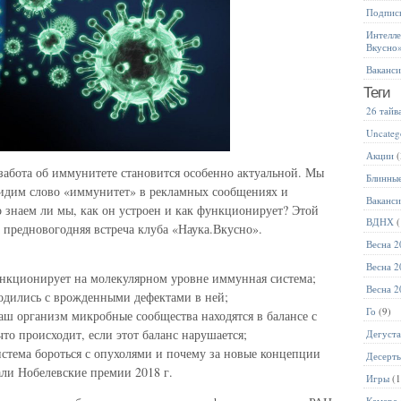
Подписк
Интелле
Вкусно
Ваканс
Теги
26 тайв
Uncateg
Акции
(
 забота об иммунитете становится особенно актуальной. Мы
Блинны
идим слово «иммунитет» в рекламных сообщениях и
Ваканс
о знаем ли мы, как он устроен и как функционирует? Этой
ВДНХ
(
а предновогодняя встреча клуба «Наука.Вкусно».
Весна 2
Весна 2
функционирует на молекулярном уровне иммунная система;
Весна 2
 родились с врожденными дефектами в ней;
Го
(9)
аш организм микробные сообщества находятся в балансе с
то происходит, если этот баланс нарушается;
Дегуст
истема бороться с опухолями и почему за новые концепции
Десерт
ли Нобелевские премии 2018 г.
Игры
(1
Камера 