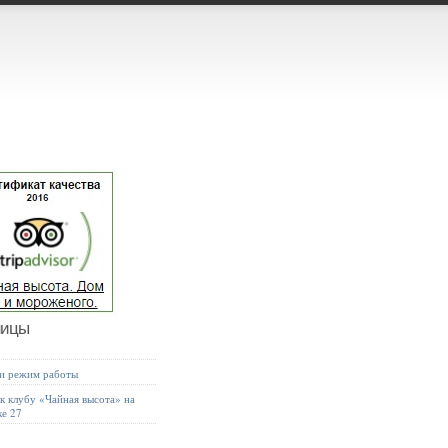
ницы
 и режим работы
к клубу «Чайная высота» на
ке 27