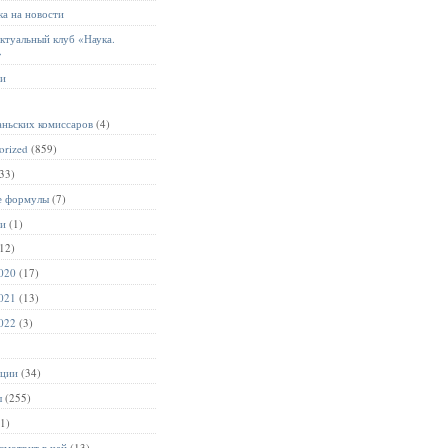
а на новости
ктуальный клуб «Наука.
»
ии
аньских комиссаров
(4)
orized
(859)
33)
е формулы
(7)
ии
(1)
12)
020
(17)
021
(13)
022
(3)
ации
(34)
ы
(255)
1)
смотрит в чай
(13)