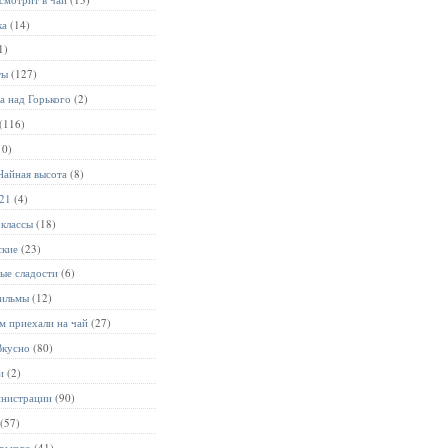
ка
(14)
1)
ты
(127)
а над Горького
(2)
(116)
10)
Чайная высота
(8)
021
(4)
-классы
(18)
ские
(23)
ые сладости
(6)
ильмы
(12)
м приехали на чай
(27)
Вкусно
(80)
и
(2)
инистрации
(90)
(57)
рького
(41)